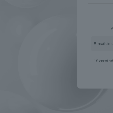
A
Szeretnék