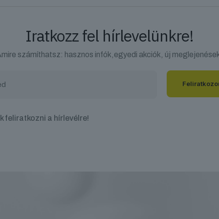
Iratkozz fel hírlevelünkre!
mire számíthatsz: hasznos infók,egyedi akciók, új meglejenése
 feliratkozni a hírlevélre!