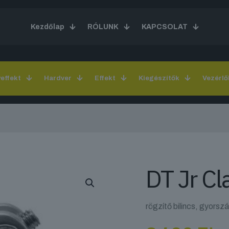
Kezdőlap
RÓLUNK
KAPCSOLAT
yeffekt
Hardver
Effekt
Kiegészítők
Vezérlő
DT Jr C
rögzítő bilincs, gyorsz