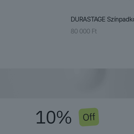
DURASTAGE Színpadko
80 000
Ft
10%
Off