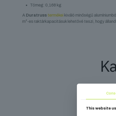
Tömeg: 0,168 kg
A
Duratruss
termékei
kiváló minőségű alumíniumbó
m²-es raktárkapacitásuk lehetővé teszi, hogy álland
Ka
Cons
This website u