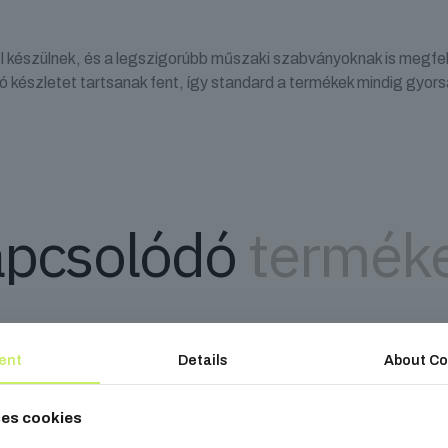
l készülnek, és a legszigorúbb műszaki szabványoknak is megfel
ó készletet tartsanak fent, így standard a termékek mindig gyors
pcsolódó
termék
ent
Details
About Co
ses cookies