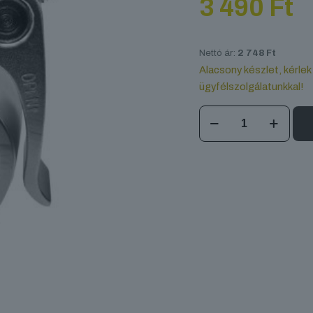
3 490
Ft
Nettó ár:
2 748
Ft
Alacsony készlet, kérlek
ügyfélszolgálatunkkal!
DT
Jr
Clamp
Quick
mennyiség