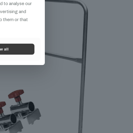
d to analyse our
dvertising and
o them or that
w all