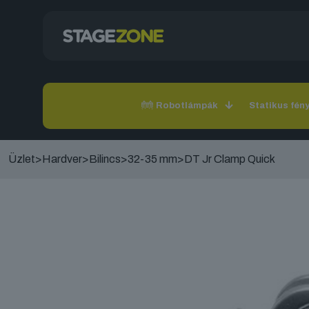
Robotlámpák
Statikus fén
Üzlet
>
Hardver
>
Bilincs
>
32-35 mm
>
DT Jr Clamp Quick