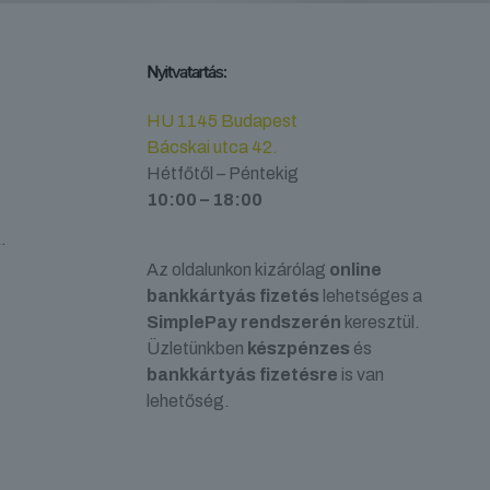
Nyitvatartás:
HU 1145 Budapest
Bácskai utca 42.
Hétfőtől – Péntekig
10:00 – 18:00
.
Az oldalunkon kizárólag
online
bankkártyás fizetés
lehetséges a
SimplePay rendszerén
keresztül.
Üzletünkben
készpénzes
és
bankkártyás fizetésre
is van
lehetőség.