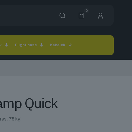
0
k
Flight case
Kábelek
lamp Quick
áras, 75 kg