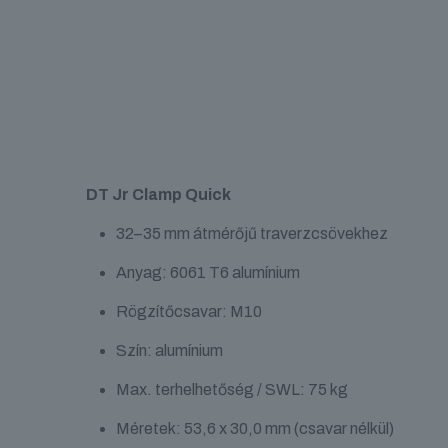
DT Jr Clamp Quick
32–35 mm átmérőjű traverzcsövekhez
Anyag: 6061 T6 alumínium
Rögzítőcsavar: M10
Szín: alumínium
Max. terhelhetőség / SWL: 75 kg
Méretek: 53,6 x 30,0 mm (csavar nélkül)