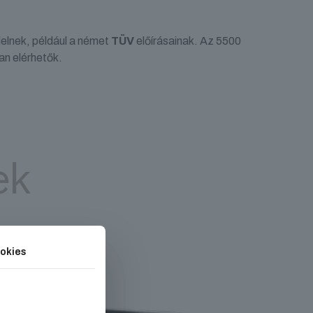
elnek, például a német
TÜV
előírásainak. Az 5500
an elérhetők.
ek
okies