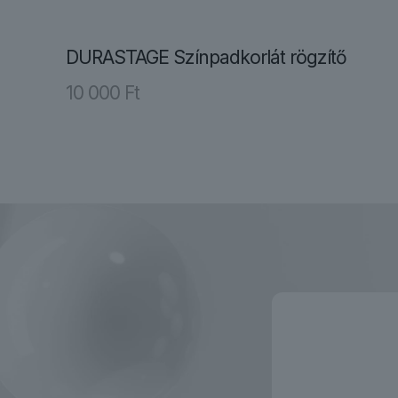
DURASTAGE Színpadkorlát rögzítő
10 000
Ft