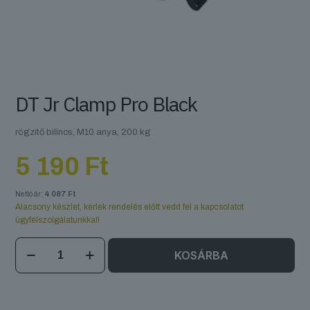
DT Jr Clamp Pro Black
rögzítő bilincs, M10 anya, 200 kg
5 190
Ft
Nettó ár:
4 087
Ft
Alacsony készlet, kérlek rendelés előtt vedd fel a kapcsolatot
ügyfélszolgálatunkkal!
DT
KOSÁRBA
Jr
Clamp
Pro
Black
mennyiség