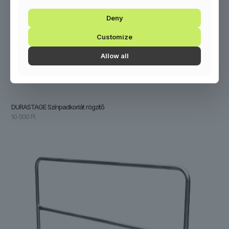
Deny
Customize
Allow all
DURASTAGE Színpadkorlát rögzítő
10 000
Ft