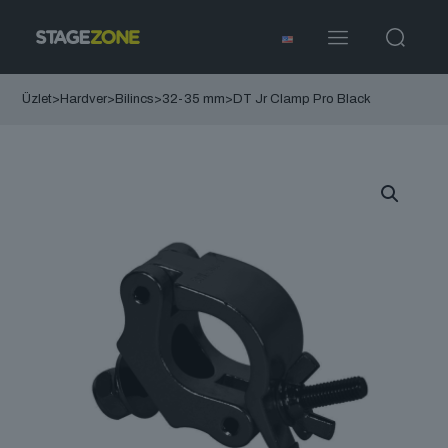
Üzlet
>
Hardver
>
Bilincs
>
32-35 mm
>
DT Jr Clamp Pro Black