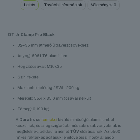
Leírás
További információk
Vélemények
0
DT Jr Clamp Pro Black
32–35 mm átmérőjű traverzcsövekhez
Anyag: 6061 T6 alumínium
Rögzítőcsavar: M10x35
Szín: fekete
Max. terhelhetőség / SWL: 200 kg
Méretek: 55,4 x 35,0 mm (csavar nélkül)
Tömeg: 0,199 kg
A
Duratruss
termékei
kiváló minőségű alumíniumból
készülnek, és a legszigorúbb műszaki szabványoknak is
megfelelnek, például a német
TÜV
előírásainak. Az 5500
m²-es raktárkapacitásuk lehetővé teszi, hogy állandó