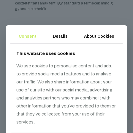
készletet tartsanak fent, így standard a termékek mindig
gyorsan elérhetők.
Consent
Details
About Cookies
Kapcsolódó
termékek
This website uses cookies
We use cookies to personalise content and ads,
to provide social media features and to analyse
our traffic. We also share information about your
use of our site with our social media, advertising
and analytics partners who may combine it with
other information that you’ve provided to them or
that they’ve collected from your use of their
services.