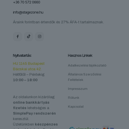
+36 70 572 0660
info@stagezone.hu
Áraink forintban értendők és 27% ÁFA-t tartalmaznak.
Nyitvatartás:
Hasznos Linkek
HU 1145 Budapest
Adatkezelési tájékoztató
Bácskai utca 42.
Hétfőtől – Péntekig
Általános Szerződési
10:00 – 18:00
Feltételek
Impresszum
Az oldalunkon kizárólag
Rólunk
online bankkártyás
Kapcsolat
fizetés
lehetséges a
SimplePay rendszerén
keresztül.
Üzletünkben
készpénzes