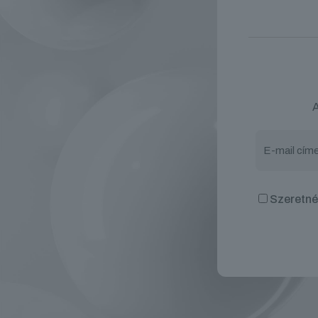
A
Szeretnék