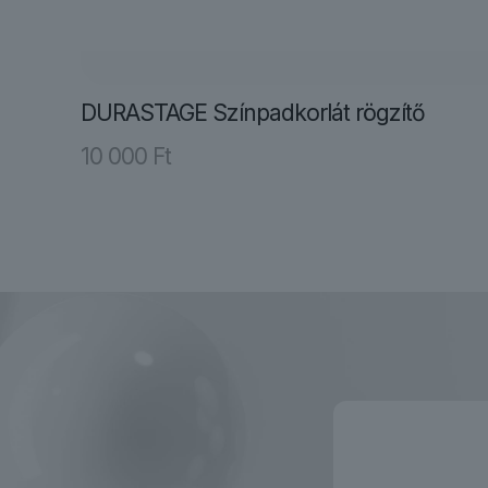
DURASTAGE Színpadkorlát rögzítő
10 000
Ft