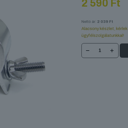
2 590
Ft
Nettó ár:
2 039
Ft
Alacsony készlet, kérlek
ügyfélszolgálatunkkal!
DT
Jr
Clamp
mennyiség