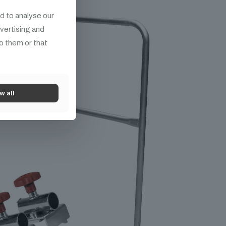
d to analyse our
dvertising and
o them or that
w all