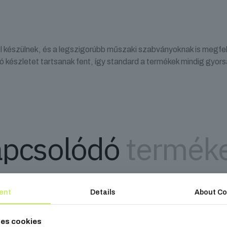
l készülnek, és a legszigorúbb műszaki szabványoknak is megfel
ó készletet tartsanak fent, így standard a termékek mindig gyors
pcsolódó
termék
ent
Details
About Co
ses cookies