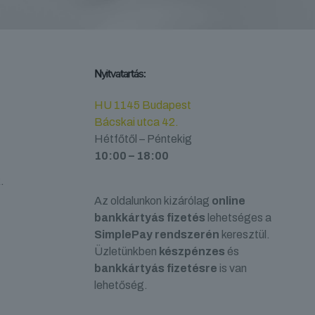
Nyitvatartás:
HU 1145 Budapest
Bácskai utca 42.
Hétfőtől – Péntekig
10:00 – 18:00
.
Az oldalunkon kizárólag
online
bankkártyás fizetés
lehetséges a
SimplePay rendszerén
keresztül.
Üzletünkben
készpénzes
és
bankkártyás fizetésre
is van
lehetőség.