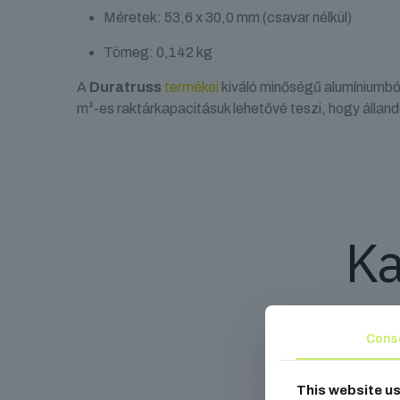
Méretek: 53,6 x 30,0 mm (csavar nélkül)
Tömeg: 0,142 kg
A
Duratruss
termékei
kiváló minőségű alumíniumbó
m²-es raktárkapacitásuk lehetővé teszi, hogy álland
Ka
Cons
This website u