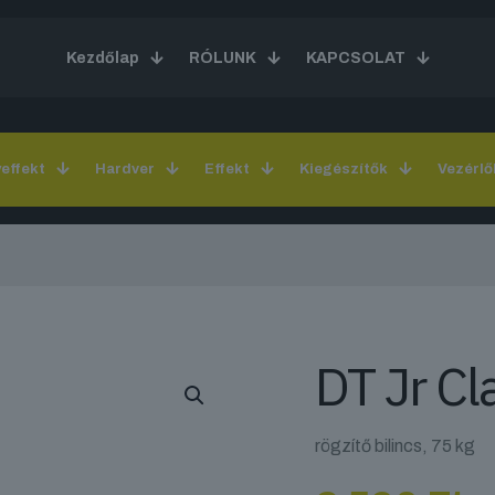
Kezdőlap
RÓLUNK
KAPCSOLAT
yeffekt
Hardver
Effekt
Kiegészítők
Vezérlő
DT Jr C
rögzítő bilincs, 75 kg