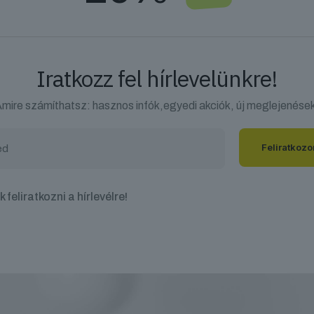
Iratkozz fel hírlevelünkre!
mire számíthatsz: hasznos infók,egyedi akciók, új meglejenése
 feliratkozni a hírlevélre!