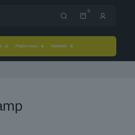
0
k
Flight case
Kábelek
lamp