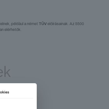
elnek, például a német
TÜV
előírásainak. Az 5500
an elérhetők.
ek
okies