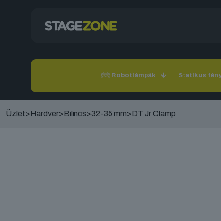
Robotlámpák
Statikus fén
Üzlet
>
Hardver
>
Bilincs
>
32-35 mm
>
DT Jr Clamp