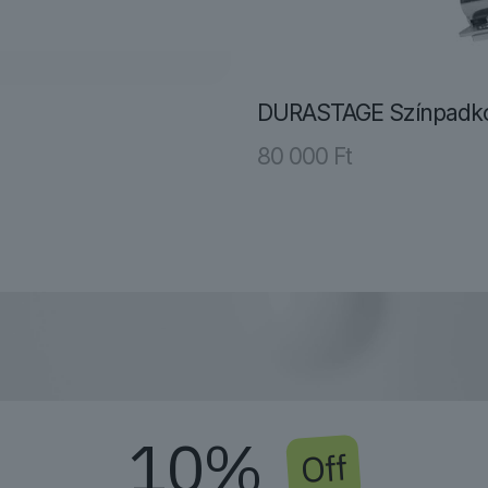
DURASTAGE Színpadko
80 000
Ft
10%
Off