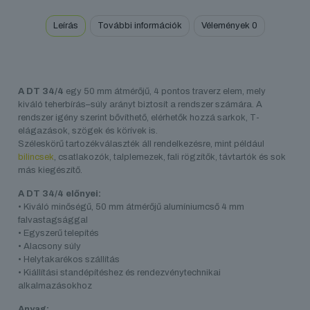
Leírás
További információk
Vélemények
0
A DT 34/4
egy 50 mm átmérőjű, 4 pontos traverz elem, mely
kiváló teherbírás–súly arányt biztosít a rendszer számára. A
rendszer igény szerint bővíthető, elérhetők hozzá sarkok, T-
elágazások, szögek és körívek is.
Széleskörű tartozékválaszték áll rendelkezésre, mint például
bilincsek
, csatlakozók, talplemezek, fali rögzítők, távtartók és sok
más kiegészítő.
A DT 34/4 előnyei:
• Kiváló minőségű, 50 mm átmérőjű alumíniumcső 4 mm
falvastagsággal
• Egyszerű telepítés
• Alacsony súly
• Helytakarékos szállítás
• Kiállítási standépítéshez és rendezvénytechnikai
alkalmazásokhoz
Anyag: