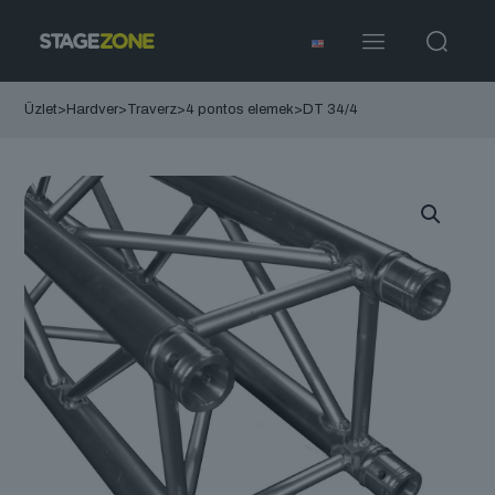
Üzlet
>
Hardver
>
Traverz
>
4 pontos elemek
>
DT 34/4