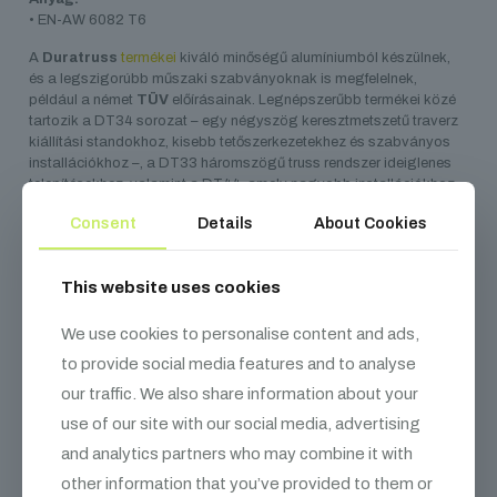
• EN-AW 6082 T6
A
Duratruss
termékei
kiváló minőségű alumíniumból készülnek,
és a legszigorúbb műszaki szabványoknak is megfelelnek,
például a német
TÜV
előírásainak. Legnépszerűbb termékei közé
tartozik a DT34 sorozat – egy négyszög keresztmetszetű traverz
kiállítási standokhoz, kisebb tetőszerkezetekhez és szabványos
installációkhoz –, a DT33 háromszögű truss rendszer ideiglenes
telepítésekhez, valamint a DT44, amely nagyobb installációkhoz
és színpadtetőkhöz alkalmas. Az 5500 m²-es raktárkapacitásuk
Consent
Details
About Cookies
lehetővé teszi, hogy állandó készletet tartsanak fent, így standard
a termékek mindig gyorsan elérhetők.
This website uses cookies
We use cookies to personalise content and ads,
Kapcsolódó
termékek
to provide social media features and to analyse
our traffic. We also share information about your
use of our site with our social media, advertising
and analytics partners who may combine it with
other information that you’ve provided to them or