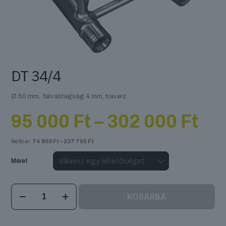
DT 34/4
Ø 50 mm, falvastagság 4 mm, traverz
Ár
95 000
Ft
–
302 000
Ft
95
000
Nettó ár:
74 803
Ft
–
237 795
Ft
-
30
Méret
000
DT
KOSÁRBA
34/4
mennyiség