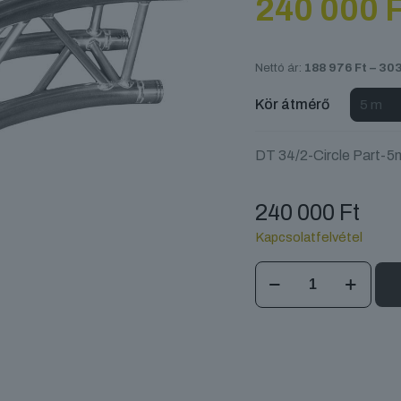
240 000
F
Nettó ár:
188 976
Ft
–
30
Kör átmérő
DT 34/2-Circle Part-5
240 000
Ft
Kapcsolatfelvétel
DT
34/2
Kör
45°
mennyiség