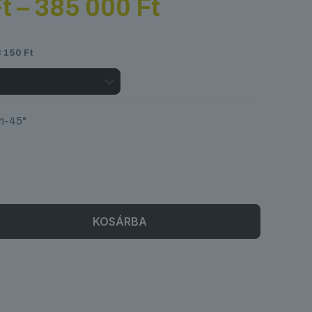
Ártartomány
t
–
385 000
Ft
240
000 Ft
-
3 150
Ft
385
000 Ft
m-45°
KOSÁRBA