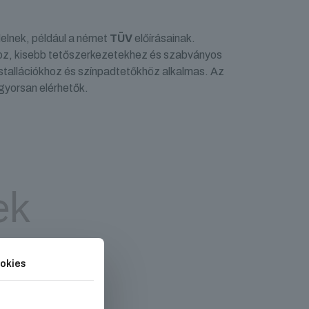
elnek, például a német
TÜV
előírásainak.
hoz, kisebb tetőszerkezetekhez és szabványos
stallációkhoz és színpadtetőkhöz alkalmas. Az
 gyorsan elérhetők.
ek
okies