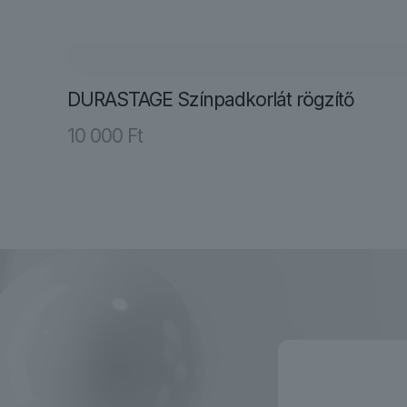
DURASTAGE Színpadkorlát rögzítő
10 000
Ft