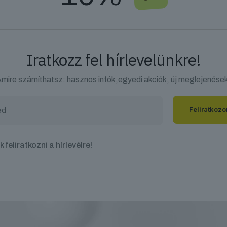
Iratkozz fel hírlevelünkre!
mire számíthatsz: hasznos infók,egyedi akciók, új meglejenése
 feliratkozni a hírlevélre!