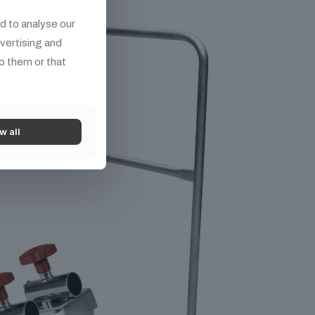
d to analyse our
dvertising and
o them or that
w all