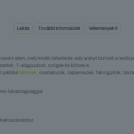
Leírás
További információk
Vélemények
0
averz elem, mely kiváló teherbírás–súly arányt biztosít a rends
 sarkok, T-elágazások, szögek és körívek is.
t például
bilincsek
, csatlakozók, talplemezek, fali rögzítők, távt
 mm falvastagsággal
 alkalmazásokhoz