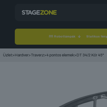
Robotlámpák
Statikus fén
Üzlet
>
Hardver
>
Traverz
>
4 pontos elemek
>
DT 34/2 Kör 45°