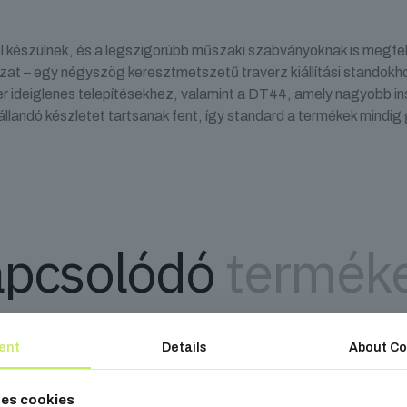
l készülnek, és a legszigorúbb műszaki szabványoknak is megfel
zat – egy négyszög keresztmetszetű traverz kiállítási standok
r ideiglenes telepítésekhez, valamint a DT44, amely nagyobb in
llandó készletet tartsanak fent, így standard a termékek mindig
pcsolódó
termék
ent
Details
About Co
ses cookies