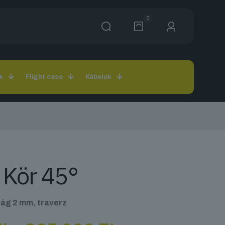
0
k
Flight case
Kábelek
 Kör 45°
ág 2 mm, traverz