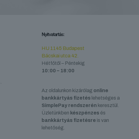
Nyitvatartás:
HU 1145 Budapest
Bácskai utca 42.
Hétfőtől – Péntekig
10:00 – 18:00
.
Az oldalunkon kizárólag
online
bankkártyás fizetés
lehetséges a
SimplePay rendszerén
keresztül.
Üzletünkben
készpénzes
és
bankkártyás fizetésre
is van
lehetőség.