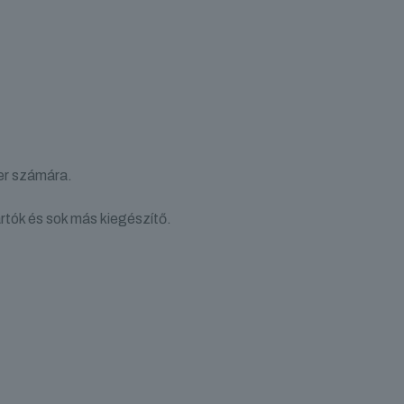
zer számára.
artók és sok más kiegészítő.