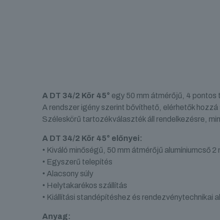
A DT 34/2 Kör 45°
egy 50 mm átmérőjű, 4 pontos tr
A rendszer igény szerint bővíthető, elérhetők hozzá
Széleskörű tartozékválaszték áll rendelkezésre, min
A DT 34/2 Kör 45° előnyei:
• Kiváló minőségű, 50 mm átmérőjű alumíniumcső 2
• Egyszerű telepítés
• Alacsony súly
• Helytakarékos szállítás
• Kiállítási standépítéshez és rendezvénytechnikai
Anyag: