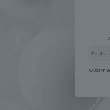
A
Szeretnék