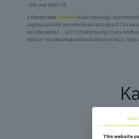
• EN-AW 6082 T6
A
Duratruss
termékei
kiváló minőségű alumíniumbó
Legnépszerűbb termékei közé tartozik a DT34 soro
installációkhoz –, a DT33 háromszögű truss rendsze
5500 m²-es raktárkapacitásuk lehetővé teszi, hogy á
Ka
Cons
This website u