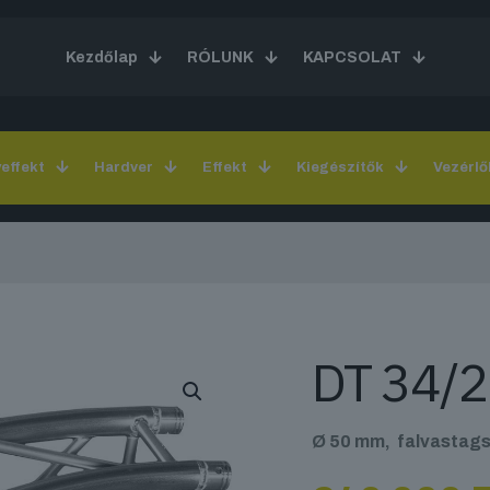
Kezdőlap
RÓLUNK
KAPCSOLAT
yeffekt
Hardver
Effekt
Kiegészítők
Vezérlő
DT 34/2
Ø 50 mm, falvastags