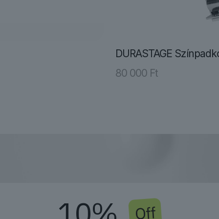
DURASTAGE Színpadko
80 000
Ft
10%
Off