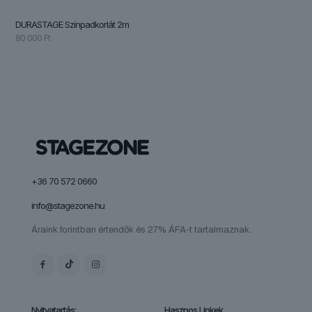
DURASTAGE Színpadkorlát 2m
80 000
Ft
+36 70 572 0660
info@stagezone.hu
Áraink forintban értendők és 27% ÁFA-t tartalmaznak.
Nyitvatartás:
Hasznos Linkek