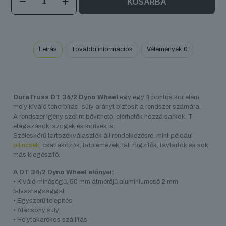
KOSÁRBA
34/2
Dyno
Wheel
mennyiség
Leírás
További információk
Vélemények
0
DuraTruss DT 34/2 Dyno Wheel
egy egy 4 pontos kör elem,
mely kiváló teherbírás–súly arányt biztosít a rendszer számára.
A rendszer igény szerint bővíthető, elérhetők hozzá sarkok, T-
elágazások, szögek és körívek is.
Széleskörű tartozékválaszték áll rendelkezésre, mint például
bilincsek
, csatlakozók, talplemezek, fali rögzítők, távtartók és sok
más kiegészítő.
A DT 34/2 Dyno Wheel előnyei:
• Kiváló minőségű, 50 mm átmérőjű alumíniumcső 2 mm
falvastagsággal
• Egyszerű telepítés
• Alacsony súly
• Helytakarékos szállítás