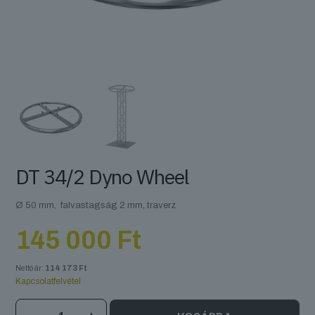
DT 34/2 Dyno Wheel
Ø 50 mm, falvastagság 2 mm, traverz
145 000
Ft
Nettó ár:
114 173
Ft
Kapcsolatfelvétel
DT