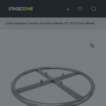
Üzlet
>
Hardver
>
Traverz
>
4 pontos elemek
>
DT 34/2 Dyno Wheel