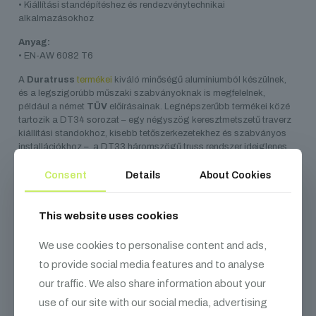
• Kiállítási standépítéshez és rendezvénytechnikai
alkalmazásokhoz
Anyag:
• EN-AW 6082 T6
A
Duratruss
termékei
kiváló minőségű alumíniumból készülnek,
és a legszigorúbb műszaki szabványoknak is megfelelnek,
például a német
TÜV
előírásainak. Legnépszerűbb termékei közé
tartozik a DT34 sorozat – egy négyszög keresztmetszetű traverz
kiállítási standokhoz, kisebb tetőszerkezetekhez és szabványos
installációkhoz –, a DT33 háromszögű truss rendszer ideiglenes
telepítésekhez, valamint a DT44, amely nagyobb installációkhoz
és színpadtetőkhöz alkalmas. Az 5500 m²-es raktárkapacitásuk
Consent
Details
About Cookies
lehetővé teszi, hogy állandó készletet tartsanak fent, így standard
a termékek mindig gyorsan elérhetők.
This website uses cookies
Átmérő:
1 m
We use cookies to personalise content and ads,
to provide social media features and to analyse
our traffic. We also share information about your
Kapcsolódó
termékek
use of our site with our social media, advertising