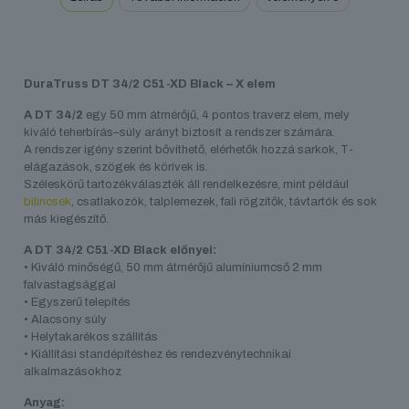
DuraTruss DT 34/2 C51-XD Black – X elem
A DT 34/2
egy 50 mm átmérőjű, 4 pontos traverz elem, mely
kiváló teherbírás–súly arányt biztosít a rendszer számára.
A rendszer igény szerint bővíthető, elérhetők hozzá sarkok, T-
elágazások, szögek és körívek is.
Széleskörű tartozékválaszték áll rendelkezésre, mint például
bilincsek
, csatlakozók, talplemezek, fali rögzítők, távtartók és sok
más kiegészítő.
A DT 34/2 C51-XD Black előnyei:
• Kiváló minőségű, 50 mm átmérőjű alumíniumcső 2 mm
falvastagsággal
• Egyszerű telepítés
• Alacsony súly
• Helytakarékos szállítás
• Kiállítási standépítéshez és rendezvénytechnikai
alkalmazásokhoz
Anyag: