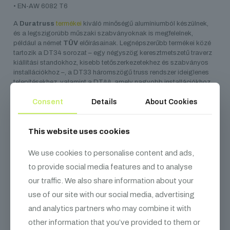
• EN-AW 6082 T6
A
Duratruss
termékei
kiváló minőségű alumíniumból készülnek,
és a legszigorúbb műszaki szabványoknak is megfelelnek,
például a német
TÜV
előírásainak. Legnépszerűbb termékei közé
tartozik a DT34 sorozat – egy négyszög keresztmetszetű traverz
kiállítási standokhoz, kisebb tetőszerkezetekhez és szabványos
installációkhoz –, a DT33 háromszögű truss rendszer ideiglenes
telepítésekhez, valamint a DT44, amely nagyobb installációkhoz
és színpadtetőkhöz alkalmas. Az 5500 m²-es raktárkapacitásuk
Consent
Details
About Cookies
lehetővé teszi, hogy állandó készletet tartsanak fent, így standard
a termékek mindig gyorsan elérhetők.
This website uses cookies
We use cookies to personalise content and ads,
Kapcsolódó
termékek
to provide social media features and to analyse
our traffic. We also share information about your
use of our site with our social media, advertising
and analytics partners who may combine it with
other information that you’ve provided to them or