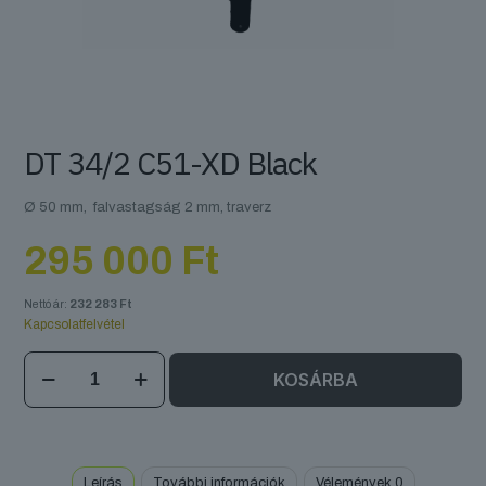
DT 34/2 C51-XD Black
Ø 50 mm, falvastagság 2 mm, traverz
295 000
Ft
Nettó ár:
232 283
Ft
Kapcsolatfelvétel
DT
KOSÁRBA
34/2
C51-
XD
Black
mennyiség
Leírás
További információk
Vélemények
0