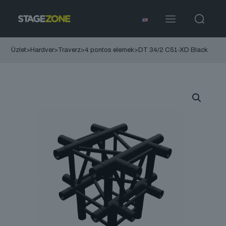
Üzlet
>
Hardver
>
Traverz
>
4 pontos elemek
>
DT 34/2 C51-XD Black