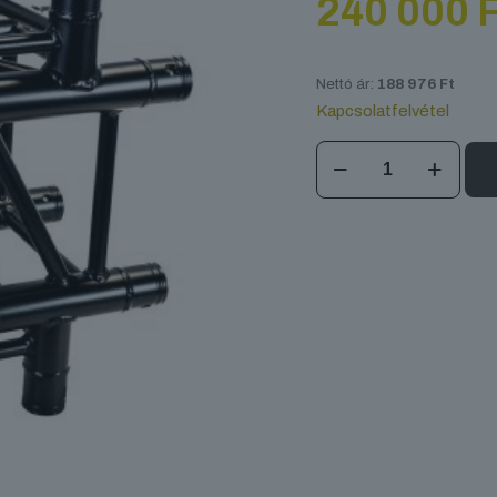
240 000
F
Nettó ár:
188 976
Ft
Kapcsolatfelvétel
DT
34/2
C41
Black
mennyiség