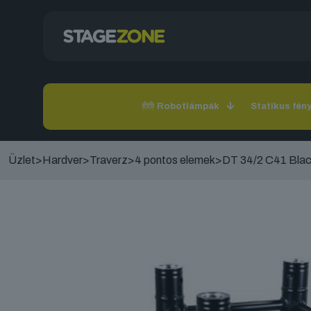
Robotlámpák
Statikus fén
Üzlet
>
Hardver
>
Traverz
>
4 pontos elemek
>
DT 34/2 C41 Bla