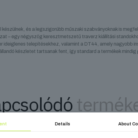
l készülnek, és a legszigorúbb műszaki szabványoknak is megfel
zat – egy négyszög keresztmetszetű traverz kiállítási standok
r ideiglenes telepítésekhez, valamint a DT44, amely nagyobb in
llandó készletet tartsanak fent, így standard a termékek mindig
pcsolódó
termék
ent
Details
About Co