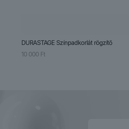
DURASTAGE Színpadkorlát rögzítő
10 000
Ft