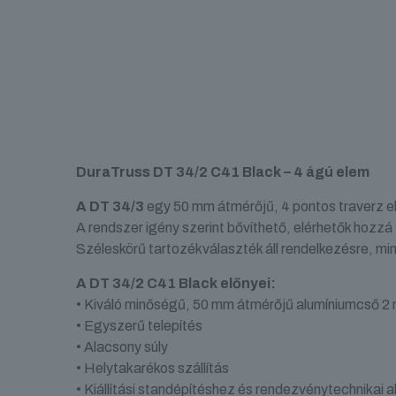
DuraTruss DT 34/2 C41 Black – 4 ágú elem
A DT 34/3
egy 50 mm átmérőjű, 4 pontos traverz el
A rendszer igény szerint bővíthető, elérhetők hozzá
Széleskörű tartozékválaszték áll rendelkezésre, min
A DT 34/2 C41 Black előnyei:
• Kiváló minőségű, 50 mm átmérőjű alumíniumcső 2
• Egyszerű telepítés
• Alacsony súly
• Helytakarékos szállítás
• Kiállítási standépítéshez és rendezvénytechnikai