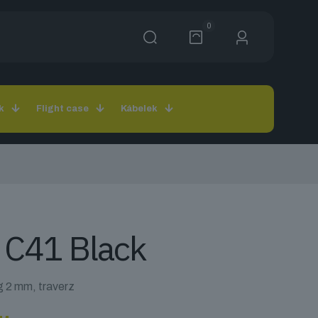
0
k
Flight case
Kábelek
 C41 Black
 2 mm, traverz