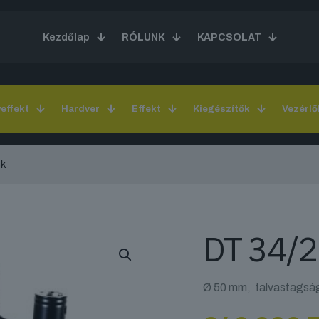
Kezdőlap
RÓLUNK
KAPCSOLAT
yeffekt
Hardver
Effekt
Kiegészítők
Vezérlő
ck
DT 34/2
Ø 50 mm, falvastagság