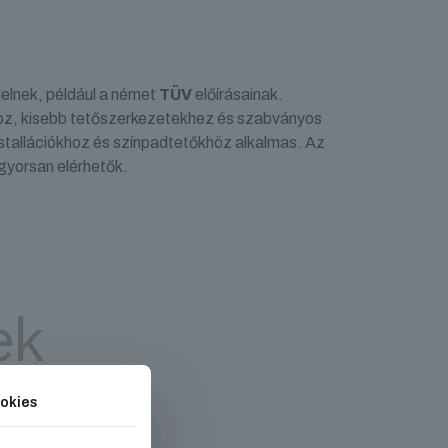
elnek, például a német
TÜV
előírásainak.
hoz, kisebb tetőszerkezetekhez és szabványos
stallációkhoz és színpadtetőkhöz alkalmas. Az
 gyorsan elérhetők.
ek
okies