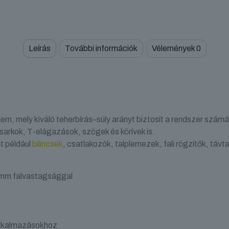
Leírás
További információk
Vélemények
0
em, mely kiváló teherbírás–súly arányt biztosít a rendszer számá
 sarkok, T-elágazások, szögek és körívek is.
t például
bilincsek
, csatlakozók, talplemezek, fali rögzítők, távt
 mm falvastagsággal
 alkalmazásokhoz