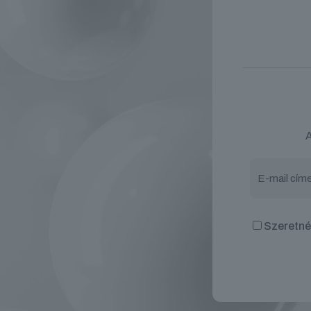
A
Szeretnék