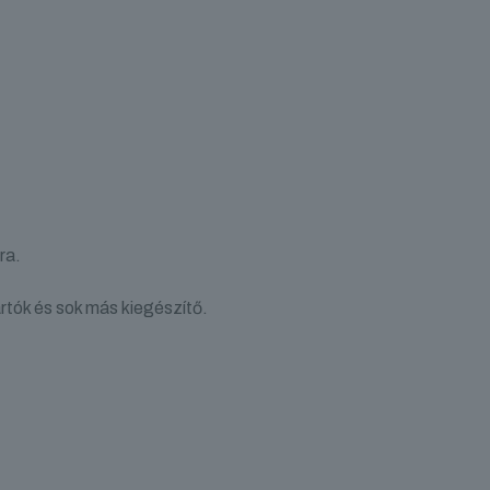
ra.
artók és sok más kiegészítő.