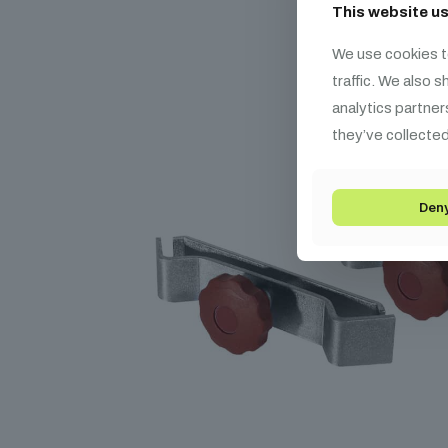
This website u
We use cookies t
traffic. We also 
analytics partner
they’ve collected
Den