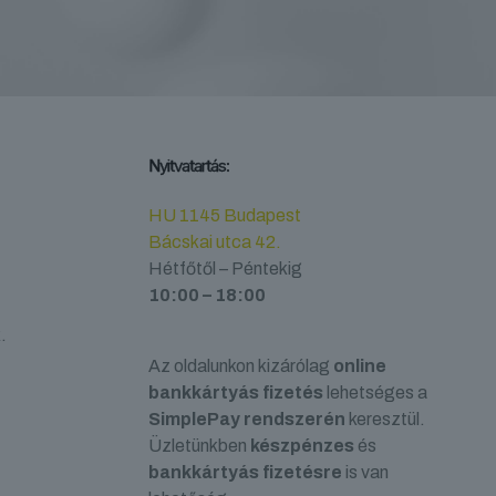
Nyitvatartás:
HU 1145 Budapest
Bácskai utca 42.
Hétfőtől – Péntekig
10:00 – 18:00
.
Az oldalunkon kizárólag
online
bankkártyás fizetés
lehetséges a
SimplePay rendszerén
keresztül.
Üzletünkben
készpénzes
és
bankkártyás fizetésre
is van