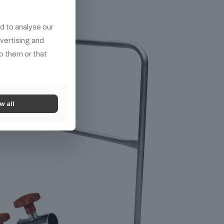
d to analyse our
dvertising and
o them or that
w all