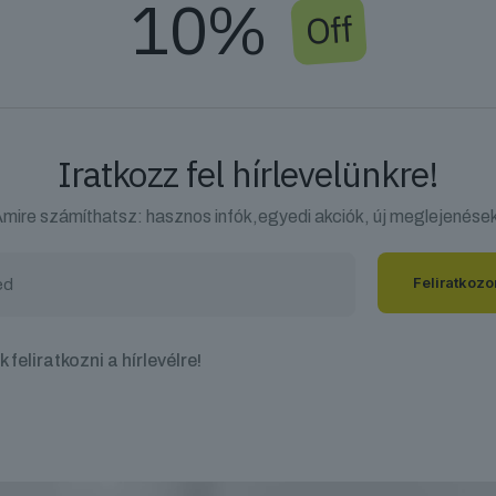
10%
Off
Iratkozz fel hírlevelünkre!
mire számíthatsz: hasznos infók,egyedi akciók, új meglejenése
 feliratkozni a hírlevélre!