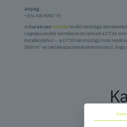
Anyag:
• EN-AW 6082 T6
A
Duratruss
termékei
kiváló minőségű alumíniumbó
Legnépszerűbb termékei közé tartozik a DT34 soro
installációkhoz –, a DT33 háromszögű truss rendsze
5500 m²-es raktárkapacitásuk lehetővé teszi, hogy á
Ka
Cons