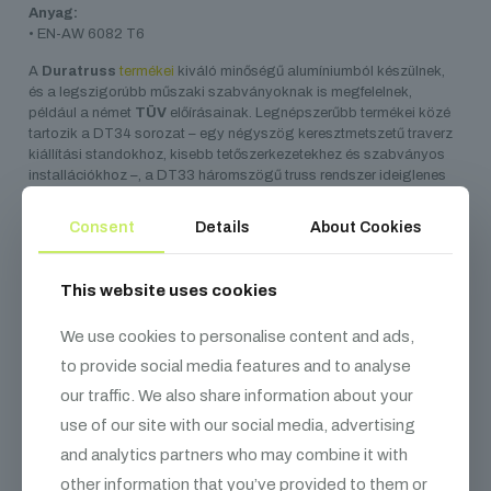
Anyag:
• EN-AW 6082 T6
A
Duratruss
termékei
kiváló minőségű alumíniumból készülnek,
és a legszigorúbb műszaki szabványoknak is megfelelnek,
például a német
TÜV
előírásainak. Legnépszerűbb termékei közé
tartozik a DT34 sorozat – egy négyszög keresztmetszetű traverz
kiállítási standokhoz, kisebb tetőszerkezetekhez és szabványos
installációkhoz –, a DT33 háromszögű truss rendszer ideiglenes
telepítésekhez, valamint a DT44, amely nagyobb installációkhoz
és színpadtetőkhöz alkalmas. Az 5500 m²-es raktárkapacitásuk
Consent
Details
About Cookies
lehetővé teszi, hogy állandó készletet tartsanak fent, így standard
a termékek mindig gyorsan elérhetők.
This website uses cookies
We use cookies to personalise content and ads,
to provide social media features and to analyse
Kapcsolódó
termékek
our traffic. We also share information about your
use of our site with our social media, advertising
and analytics partners who may combine it with
other information that you’ve provided to them or