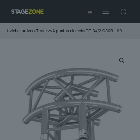
Üzlet
>
Hardver
>
Traverz
>
4 pontos elemek
>
DT 34/2 C30R-L90