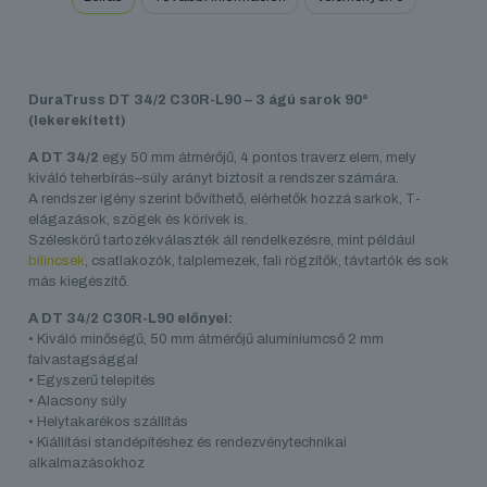
DuraTruss DT 34/2 C30R-L90 – 3
ágú sarok 90°
(lekerekített)
A DT 34/2
egy 50 mm átmérőjű, 4 pontos traverz elem, mely
kiváló teherbírás–súly arányt biztosít a rendszer számára.
A rendszer igény szerint bővíthető, elérhetők hozzá sarkok, T-
elágazások, szögek és körívek is.
Széleskörű tartozékválaszték áll rendelkezésre, mint például
bilincsek
, csatlakozók, talplemezek, fali rögzítők, távtartók és sok
más kiegészítő.
A DT 34/2 C30R-L90 előnyei:
• Kiváló minőségű, 50 mm átmérőjű alumíniumcső 2 mm
falvastagsággal
• Egyszerű telepítés
• Alacsony súly
• Helytakarékos szállítás
• Kiállítási standépítéshez és rendezvénytechnikai
alkalmazásokhoz