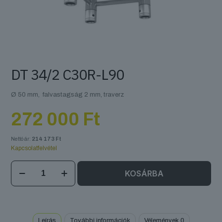
DT 34/2 C30R-L90
Ø 50 mm, falvastagság 2 mm, traverz
272 000
Ft
Nettó ár:
214 173
Ft
Kapcsolatfelvétel
DT
KOSÁRBA
34/2
C30R-
L90
mennyiség
Leírás
További információk
Vélemények
0