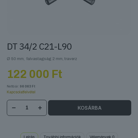
DT 34/2 C21-L90
Ø 50 mm, falvastagság 2 mm, traverz
122 000
Ft
Nettó ár:
96 063
Ft
Kapcsolatfelvétel
DT
KOSÁRBA
34/2
C21-
L90
mennyiség
Leírás
További információk
Vélemények
0