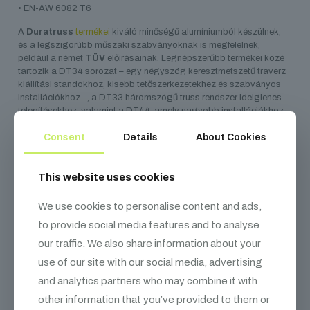
• EN-AW 6082 T6
A
Duratruss
termékei
kiváló minőségű alumíniumból készülnek,
és a legszigorúbb műszaki szabványoknak is megfelelnek,
például a német
TÜV
előírásainak. Legnépszerűbb termékei közé
tartozik a DT34 sorozat – egy négyszög keresztmetszetű traverz
kiállítási standokhoz, kisebb tetőszerkezetekhez és szabványos
installációkhoz –, a DT33 háromszögű truss rendszer ideiglenes
telepítésekhez, valamint a DT44, amely nagyobb installációkhoz
és színpadtetőkhöz alkalmas. Az 5500 m²-es raktárkapacitásuk
Consent
Details
About Cookies
lehetővé teszi, hogy állandó készletet tartsanak fent, így standard
a termékek mindig gyorsan elérhetők.
This website uses cookies
We use cookies to personalise content and ads,
Kapcsolódó
termékek
to provide social media features and to analyse
our traffic. We also share information about your
use of our site with our social media, advertising
and analytics partners who may combine it with
other information that you’ve provided to them or