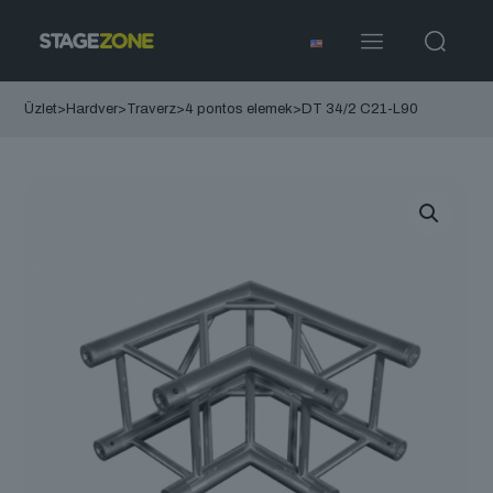
Üzlet
>
Hardver
>
Traverz
>
4 pontos elemek
>
DT 34/2 C21-L90