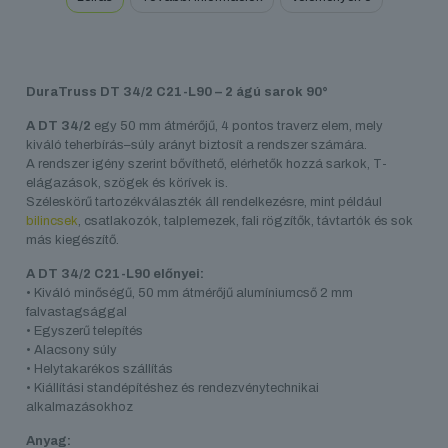
DuraTruss DT 34/2 C21-L90 – 2
ágú sarok 90°
A DT 34/2
egy 50 mm átmérőjű, 4 pontos traverz elem, mely
kiváló teherbírás–súly arányt biztosít a rendszer számára.
A rendszer igény szerint bővíthető, elérhetők hozzá sarkok, T-
elágazások, szögek és körívek is.
Széleskörű tartozékválaszték áll rendelkezésre, mint például
bilincsek
, csatlakozók, talplemezek, fali rögzítők, távtartók és sok
más kiegészítő.
A DT 34/2 C21-L90 előnyei:
• Kiváló minőségű, 50 mm átmérőjű alumíniumcső 2 mm
falvastagsággal
• Egyszerű telepítés
• Alacsony súly
• Helytakarékos szállítás
• Kiállítási standépítéshez és rendezvénytechnikai
alkalmazásokhoz
Anyag: