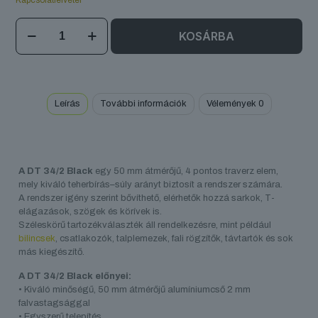
Kapcsolatfelvétel
DT
KOSÁRBA
34/2
Black
mennyiség
Leírás
További információk
Vélemények
0
A DT 34/2 Black
egy 50 mm átmérőjű, 4 pontos traverz elem,
mely kiváló teherbírás–súly arányt biztosít a rendszer számára.
A rendszer igény szerint bővíthető, elérhetők hozzá sarkok, T-
elágazások, szögek és körívek is.
Széleskörű tartozékválaszték áll rendelkezésre, mint például
bilincsek
, csatlakozók, talplemezek, fali rögzítők, távtartók és sok
más kiegészítő.
A DT 34/2 Black előnyei:
• Kiváló minőségű, 50 mm átmérőjű alumíniumcső 2 mm
falvastagsággal
• Egyszerű telepítés