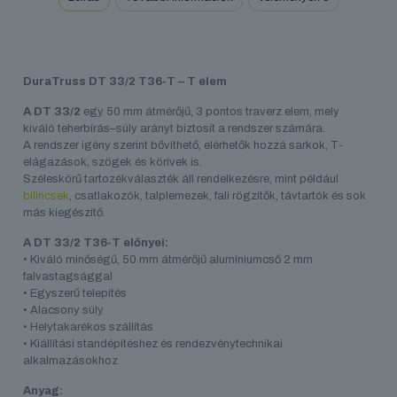
DuraTruss DT 33/2 T36-T – T elem
A DT 33/2
egy 50 mm átmérőjű, 3 pontos traverz elem, mely
kiváló teherbírás–súly arányt biztosít a rendszer számára.
A rendszer igény szerint bővíthető, elérhetők hozzá sarkok, T-
elágazások, szögek és körívek is.
Széleskörű tartozékválaszték áll rendelkezésre, mint például
bilincsek
, csatlakozók, talplemezek, fali rögzítők, távtartók és sok
más kiegészítő.
A DT 33/2 T36-T előnyei:
• Kiváló minőségű, 50 mm átmérőjű alumíniumcső 2 mm
falvastagsággal
• Egyszerű telepítés
• Alacsony súly
• Helytakarékos szállítás
• Kiállítási standépítéshez és rendezvénytechnikai
alkalmazásokhoz
Anyag: