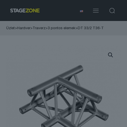
Üzlet
>
Hardver
>
Traverz
>
3 pontos elemek
>
DT 33/2 T36-T