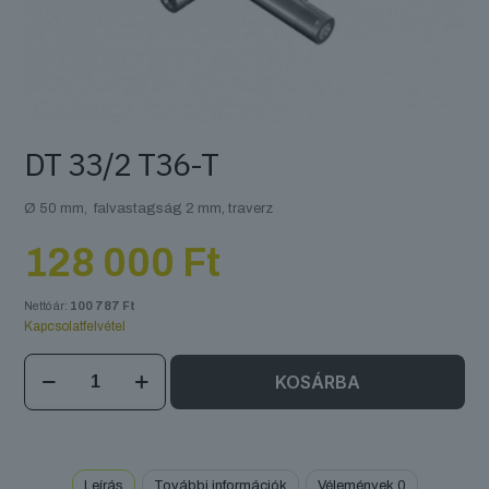
DT 33/2 T36-T
Ø 50 mm, falvastagság 2 mm, traverz
128 000
Ft
Nettó ár:
100 787
Ft
Kapcsolatfelvétel
DT
KOSÁRBA
33/2
T36-
T
mennyiség
Leírás
További információk
Vélemények
0