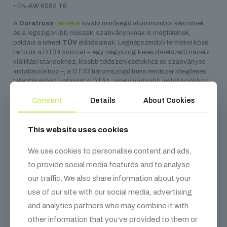
• EN-AW 6082 T6
A
Duratruss
termékei
kiváló minőségű alumíniumból készülnek,
és a legszigorúbb műszaki szabványoknak is megfelelnek,
például a német
TÜV
előírásainak. Legnépszerűbb termékei közé
tartozik a DT34 sorozat – egy négyszög keresztmetszetű traverz
kiállítási standokhoz, kisebb tetőszerkezetekhez és szabványos
installációkhoz –, a DT33 háromszögű truss rendszer ideiglenes
telepítésekhez, valamint a DT44, amely nagyobb installációkhoz
és színpadtetőkhöz alkalmas. Az 5500 m²-es raktárkapacitásuk
Consent
Details
About Cookies
lehetővé teszi, hogy állandó készletet tartsanak fent, így standard
a termékek mindig gyorsan elérhetők.
This website uses cookies
We use cookies to personalise content and ads,
Kapcsolódó
termékek
to provide social media features and to analyse
our traffic. We also share information about your
use of our site with our social media, advertising
and analytics partners who may combine it with
other information that you’ve provided to them or