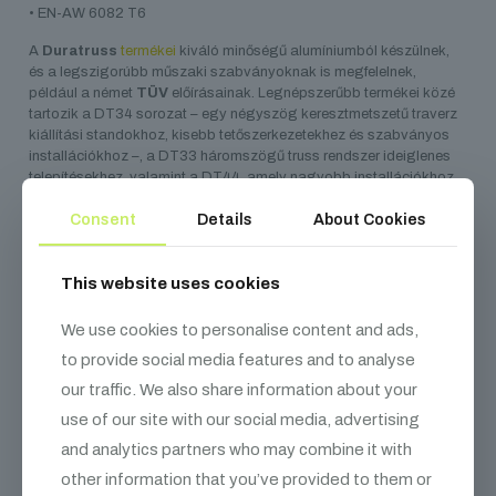
• EN-AW 6082 T6
A
Duratruss
termékei
kiváló minőségű alumíniumból készülnek,
és a legszigorúbb műszaki szabványoknak is megfelelnek,
például a német
TÜV
előírásainak. Legnépszerűbb termékei közé
tartozik a DT34 sorozat – egy négyszög keresztmetszetű traverz
kiállítási standokhoz, kisebb tetőszerkezetekhez és szabványos
installációkhoz –, a DT33 háromszögű truss rendszer ideiglenes
telepítésekhez, valamint a DT44, amely nagyobb installációkhoz
és színpadtetőkhöz alkalmas. Az 5500 m²-es raktárkapacitásuk
Consent
Details
About Cookies
lehetővé teszi, hogy állandó készletet tartsanak fent, így standard
a termékek mindig gyorsan elérhetők.
This website uses cookies
We use cookies to personalise content and ads,
Kapcsolódó
termékek
to provide social media features and to analyse
our traffic. We also share information about your
use of our site with our social media, advertising
and analytics partners who may combine it with
other information that you’ve provided to them or