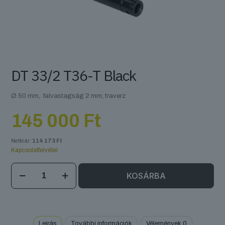
DT 33/2 T36-T Black
Ø 50 mm, falvastagság 2 mm, traverz
145 000
Ft
Nettó ár:
114 173
Ft
Kapcsolatfelvétel
DT
KOSÁRBA
33/2
T36-
T
Black
mennyiség
Leírás
További információk
Vélemények
0