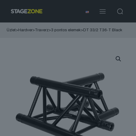
Üzlet
>
Hardver
>
Traverz
>
3 pontos elemek
>
DT 33/2 T36-T Black