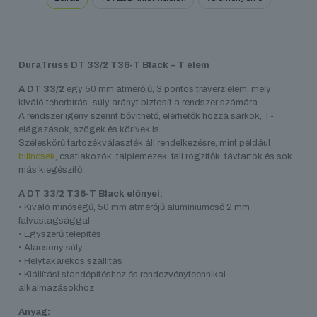
DuraTruss DT 33/2 T36-T Black – T elem
A DT 33/2
egy 50 mm átmérőjű, 3 pontos traverz elem, mely
kiváló teherbírás–súly arányt biztosít a rendszer számára.
A rendszer igény szerint bővíthető, elérhetők hozzá sarkok, T-
elágazások, szögek és körívek is.
Széleskörű tartozékválaszték áll rendelkezésre, mint például
bilincsek
, csatlakozók, talplemezek, fali rögzítők, távtartók és sok
más kiegészítő.
A DT 33/2 T36-T Black előnyei:
• Kiváló minőségű, 50 mm átmérőjű alumíniumcső 2 mm
falvastagsággal
• Egyszerű telepítés
• Alacsony súly
• Helytakarékos szállítás
• Kiállítási standépítéshez és rendezvénytechnikai
alkalmazásokhoz
Anyag: