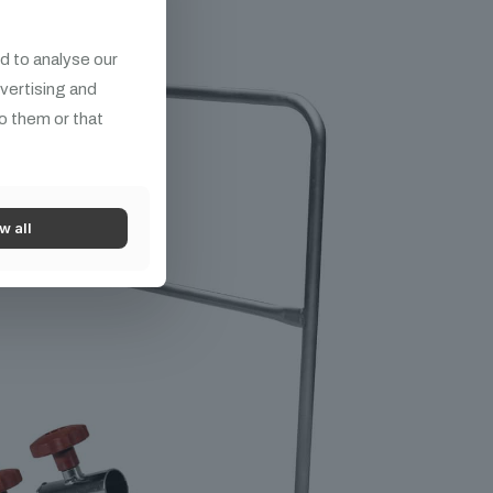
d to analyse our
dvertising and
o them or that
w all