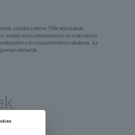
elnek, például a német
TÜV
előírásainak.
hoz, kisebb tetőszerkezetekhez és szabványos
stallációkhoz és színpadtetőkhöz alkalmas. Az
 gyorsan elérhetők.
ek
okies