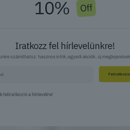
10%
Off
Iratkozz fel hírlevelünkre!
mire számíthatsz: hasznos infók,egyedi akciók, új meglejenése
 feliratkozni a hírlevélre!