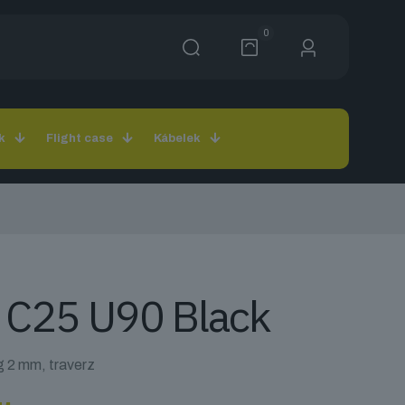
0
k
Flight case
Kábelek
 C25 U90 Black
 2 mm, traverz