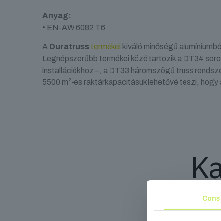
Anyag:
• EN-AW 6082 T6
A
Duratruss
termékei
kiváló minőségű alumíniumbó
Legnépszerűbb termékei közé tartozik a DT34 soro
installációkhoz –, a DT33 háromszögű truss rendsze
5500 m²-es raktárkapacitásuk lehetővé teszi, hogy á
Ka
Cons