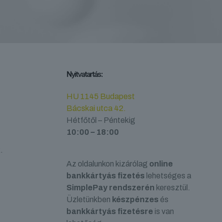
Nyitvatartás:
HU 1145 Budapest
Bácskai utca 42.
Hétfőtől – Péntekig
10:00 – 18:00
.
Az oldalunkon kizárólag
online
bankkártyás fizetés
lehetséges a
SimplePay rendszerén
keresztül.
Üzletünkben
készpénzes
és
bankkártyás fizetésre
is van