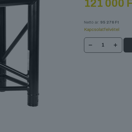
121 000
F
Nettó ár:
95 276
Ft
Kapcsolatfelvétel
DT
33/2
C25
U90
Black
mennyiség