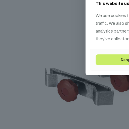
This website u
We use cookies t
traffic. We also 
analytics partner
they’ve collected
Den