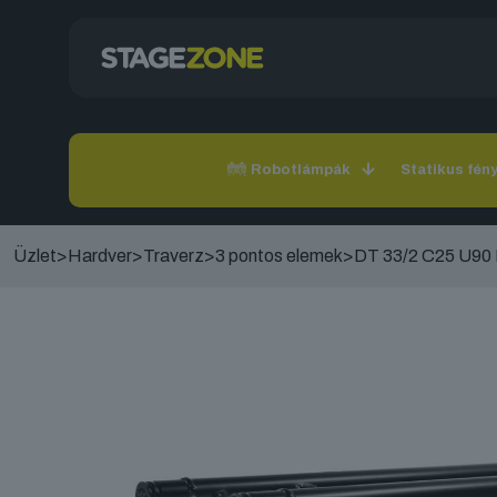
Robotlámpák
Statikus fén
Üzlet
>
Hardver
>
Traverz
>
3 pontos elemek
>
DT 33/2 C25 U90 