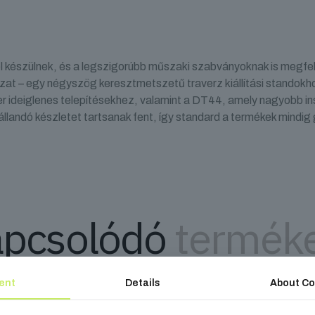
l készülnek, és a legszigorúbb műszaki szabványoknak is megfel
zat – egy négyszög keresztmetszetű traverz kiállítási standok
r ideiglenes telepítésekhez, valamint a DT44, amely nagyobb in
llandó készletet tartsanak fent, így standard a termékek mindig
pcsolódó
termék
ent
Details
About Co