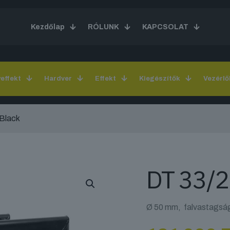
Kezdőlap
RÓLUNK
KAPCSOLAT
yeffekt
Hardver
Effekt
Kiegészítők
Vezérlő
Black
DT 33/2
Ø 50 mm, falvastagság