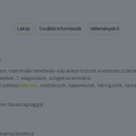
Leírás
További információk
Vélemények
0
m
m, mely kiváló teherbírás–súly arányt biztosít a rendszer számá
 sarkok, T-elágazások, szögek és körívek is.
t például
bilincsek
, csatlakozók, talplemezek, fali rögzítők, távt
 mm falvastagsággal
 alkalmazásokhoz