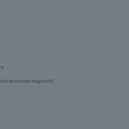
ra.
artók és sok más kiegészítő.