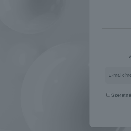
A
Szeretnék