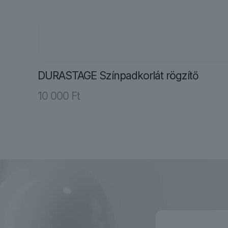
DURASTAGE Színpadkorlát rögzítő
10 000
Ft