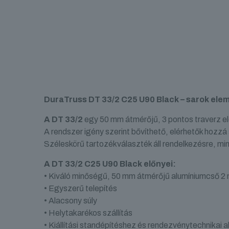
DuraTruss DT 33/2 C25 U90 Black – sarok ele
A DT 33/2
egy 50 mm átmérőjű, 3 pontos traverz ele
A rendszer igény szerint bővíthető, elérhetők hozzá
Széleskörű tartozékválaszték áll rendelkezésre, min
A DT 33/2 C25 U90 Black előnyei:
• Kiváló minőségű, 50 mm átmérőjű alumíniumcső 2
• Egyszerű telepítés
• Alacsony súly
• Helytakarékos szállítás
• Kiállítási standépítéshez és rendezvénytechnikai