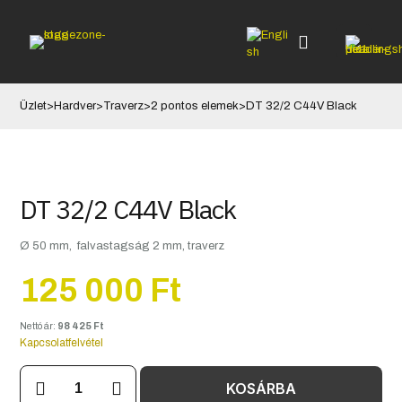
Üzlet
>
Hardver
>
Traverz
>
2 pontos elemek
>
DT 32/2 C44V Black
DT 32/2 C44V Black
Ø 50 mm, falvastagság 2 mm, traverz
125 000
Ft
Nettó ár:
98 425
Ft
Kapcsolatfelvétel
DT
KOSÁRBA
32/2