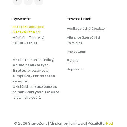
Nyitvatartás:
Hasznos Linkek
HU 1145 Budapest
Adatkezelési tájékoztató
Bácskai utca 42.
Hétfőtől – Péntekig
Általános Szerződési
10:00 – 18:00
Feltételek
Impresszum
Az oldalunkon kizárólag
Rólunk
online bankkártyás
Kapcsolat
fizetés
lehetséges a
SimplePay rendszerén
keresztül.
Üzletünkben
készpénzes
és
bankkártyás fizetésre
is van lehetőség.
© 2026 StageZone | Minden jog fenntartva| Készítette:
Red