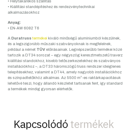
• Helytakarékos szállítás
• Kiállítási standépítéshez és rendezvénytechnikai
alkalmazásokhoz
Anyag:
• EN-AW 6082 T6
A
Duratruss
termékei
kiváló minőségű alumíniumból készülnek,
és a legszigorúbb műszaki szabványoknak is megfelelnek,
például a német
TÜV
előírásainak. Legnépszerűbb termékei közé
tartozik a DT34 sorozat – egy négyszög keresztmetszetű traverz
kiállítási standokhoz, kisebb tetőszerkezetekhez és szabványos
installációkhoz –, a DT33 háromszögű truss rendszer ideiglenes
telepítésekhez, valamint a DT44, amely nagyobb installációkhoz
és színpadtetőkhöz alkalmas. Az 5500 m²-es raktárkapacitásuk
lehetővé teszi, hogy állandó készletet tartsanak fent, így standard
a termékek mindig gyorsan elérhetők.
Kapcsolódó
termékek