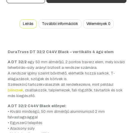
C44V
Black
mennyiség
Leírás
További információk
Vélemények
0
DuraTruss DT 32/2 C44V Black – vertikális 4 ágú elem
A DT 32/2
egy 50 mm átmérőjű, 2 pontos traverz elem, mely kiváló
teherbírás–súly arányt biztosít a rendszer számára.
A rendszer igény szerint bővíthető, elérhetők hozzá sarkok, T-
elágazások, szögek és körívek is.
Széleskörű tartozékválaszték áll rendelkezésre, mint például
bilincsek
, csatlakozók, talplemezek, fali rögzítők, távtartók és sok
más kiegészítő.
A DT 32/2 C44V Black előnyei:
• Kiváló minőségű, 50 mm átmérőjű alumíniumcső 2 mm
falvastagsággal
• Egyszerű telepítés
• Alacsony súly