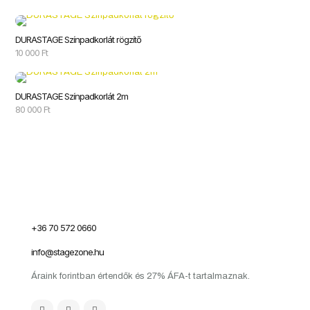
DURASTAGE Színpadkorlát rögzítő
10 000
Ft
DURASTAGE Színpadkorlát 2m
80 000
Ft
+36 70 572 0660
info@stagezone.hu
Áraink forintban értendők és 27% ÁFA-t tartalmaznak.