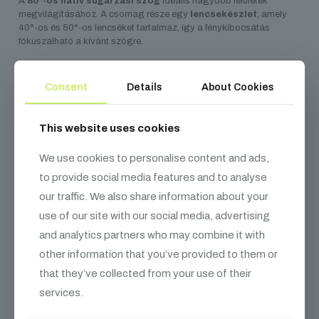
A
80°-os natív sugárzási szög
ideális nagyobb felületek
megvilágításához. A csomag része egy
lencsekészlet
, amely
40°-os és 50°-os lencséket tartalmaz, így a fénykibocsátás
fókuszálható a kívánt szögre.
Rugalmasság installációban
Consent
Details
About Cookies
A készülékhez mellékelt
ollós yoke
konzol álló és függesztett
telepítést is támogat, míg a
zárható Powercon In/Out
This website uses cookies
csatlakozók
révén akár
három eszköz is sorba kapcsolható
egyetlen tápegységről. Opcionálisan elérhető hozzá barn door
We use cookies to personalise content and ads,
fényterelő és
Omega Bracket
, amely lehetővé teszi a függesztett
to provide social media features and to analyse
világítási megoldásokat.
our traffic. We also share information about your
Miért válaszd a COB Cannon
use of our site with our social media, advertising
LP200STX-et?
and analytics partners who may combine it with
other information that you’ve provided to them or
Erőteljes, egyenletes RGBAL fénykibocsátás
that they’ve collected from your use of their
services.
Széles sugárzási szög és választható optika
Aria X2 vezeték nélküli rendszer