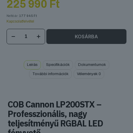
225 990
Ft
Nettó ár:
177 945
Ft
Kapcsolatfelvétel
ADJ
KOSÁRBA
COB
Cannon
LP200STX
mennyiség
Leírás
Specifikációk
Dokumentumok
További információk
Vélemények
0
COB Cannon LP200STX –
Professzionális, nagy
teljesítményű RGBAL LED
fényvető