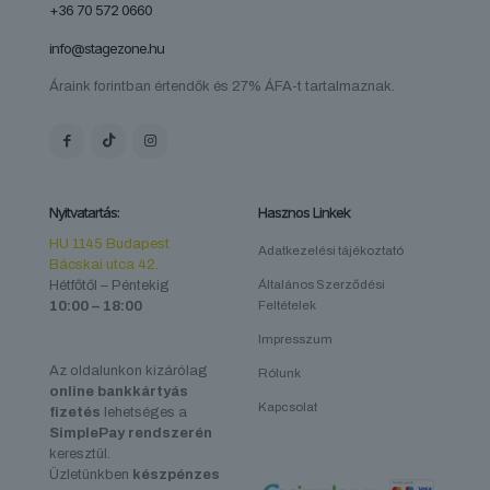
+36 70 572 0660
info@stagezone.hu
Áraink forintban értendők és 27% ÁFA-t tartalmaznak.
Nyitvatartás:
Hasznos Linkek
HU 1145 Budapest
Adatkezelési tájékoztató
Bácskai utca 42.
Hétfőtől – Péntekig
Általános Szerződési
10:00 – 18:00
Feltételek
Impresszum
Az oldalunkon kizárólag
Rólunk
online bankkártyás
Kapcsolat
fizetés
lehetséges a
SimplePay rendszerén
keresztül.
Üzletünkben
készpénzes