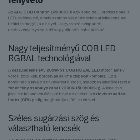
Az
ADJ COB Cannon LP200STX
egy sokoldalú, professzionális
LED-es fényvető, amely számos világítástechnikai felhasználási
területen megállja a helyét – legyen szó színpadról,
rendezvényhelyszínekről vagy állandó installációkról.
Nagy teljesítményű COB LED
RGBAL technológiával
A készülék lelke egy
200W-os COB RGBAL LED
motor, amely
vörös, zöld, kék, borostyán és lime chipeket kombinál. Ez a
kombináció kiváló színkeverést biztosít, miközben lehetővé teszi a
fehér fény szabályozását 2300K-től 9900K-ig
. A lime chip
jelenléte különösen élénkké teszi a színeket, a
színvisszaadási
index (CRI)
pedig meghaladja a 90-es értéket.
Széles sugárzási szög és
választható lencsék