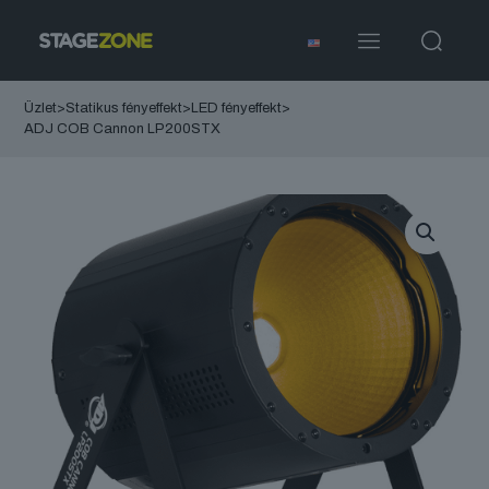
Üzlet
>
Statikus fényeffekt
>
LED fényeffekt
>
ADJ COB Cannon LP200STX