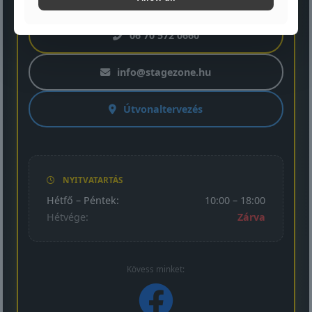
06 70 572 0660
info@stagezone.hu
Útvonaltervezés
NYITVATARTÁS
Hétfő – Péntek:
10:00 – 18:00
Hétvége:
Zárva
Kövess minket: