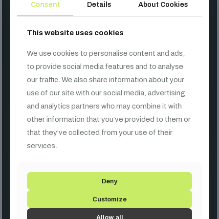
Consent
Details
About Cookies
This website uses cookies
We use cookies to personalise content and ads,
to provide social media features and to analyse
our traffic. We also share information about your
use of our site with our social media, advertising
KARBANTARTÁS
and analytics partners who may combine it with
other information that you’ve provided to them or
Éppen átrendezzük a színpadot!
that they’ve collected from your use of their
services.
Egy kis technikai ráncfelvarrást végzünk a háttérben, hogy
hamarosan még jobb élményt nyújthassunk nektek. A
reflektorok hamarosan újra felgyulladnak! Köszönjük a
Deny
türelmeteket.
Customize
Üzletünk továbbra is zavartalanul nyitva áll előttetek!
Allow all