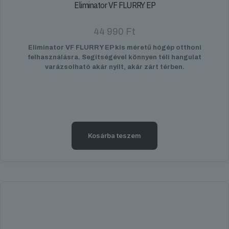
Eliminator VF FLURRY EP
44 990
Ft
Eliminator VF FLURRY EP kis méretű hógép otthoni
felhasználásra. Segítségével könnyen téli hangulat
varázsolható akár nyílt, akár zárt térben.
Kosárba teszem