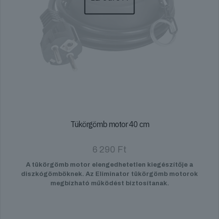
Tükörgömb motor 40 cm
6 290
Ft
A tükörgömb motor elengedhetetlen kiegészítője a
diszkógömböknek. Az Eliminator tükörgömb motorok
megbízható működést biztosítanak.