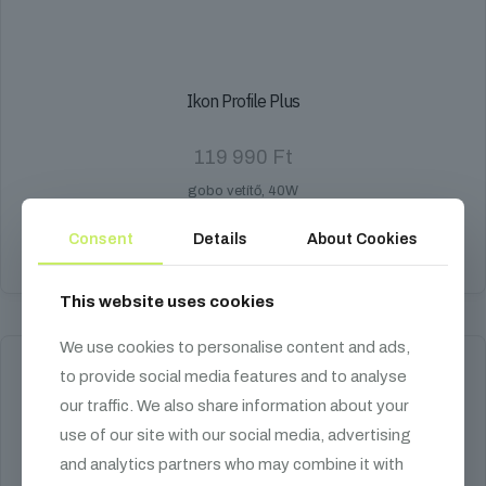
Ikon Profile Plus
119 990
Ft
gobo vetítő, 40W
Kosárba teszem
Consent
Details
About Cookies
This website uses cookies
We use cookies to personalise content and ads,
to provide social media features and to analyse
our traffic. We also share information about your
use of our site with our social media, advertising
and analytics partners who may combine it with