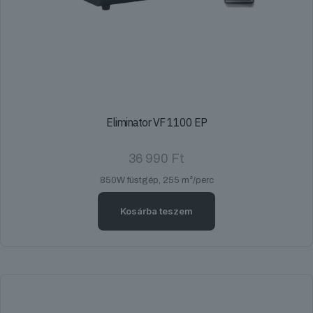
Eliminator VF 1100 EP
36 990
Ft
850W füstgép, 255 m³/perc
Kosárba teszem