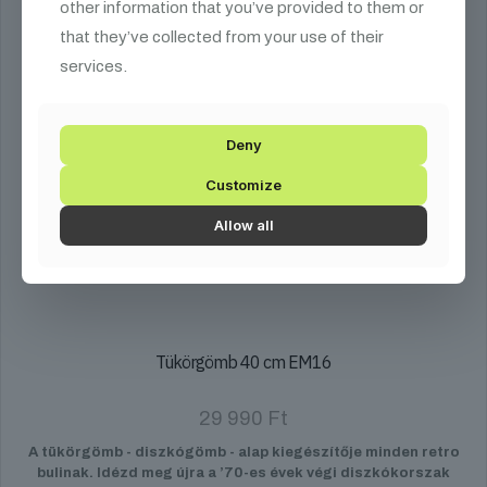
other information that you’ve provided to them or
that they’ve collected from your use of their
services.
ELFOGYOTT
Deny
Customize
Allow all
Tükörgömb 40 cm EM16
29 990
Ft
A tükörgömb - diszkógömb - alap kiegészítője minden retro
bulinak. Idézd meg újra a ’70-es évek végi diszkókorszak