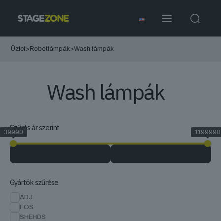
Üzlet
>
Robotlámpák
>
Wash lámpák
Wash lámpák
Szűrés ár szerint
39990
1199990
Gyártók szűrése
ADJ
FOS
SHEHDS