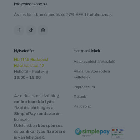
info@stagezone.hu
Áraink forintban értendők és 27% ÁFA-t tartalmaznak.
Nyitvatartás:
Hasznos Linkek
HU 1145 Budapest
Adatkezelési tájékoztató
Bácskai utca 42.
Hétfőtől – Péntekig
Általános Szerződési
10:00 – 18:00
Feltételek
Impresszum
Az oldalunkon kizárólag
Rólunk
online bankkártyás
Kapcsolat
fizetés
lehetséges a
SimplePay rendszerén
keresztül.
Üzletünkben
készpénzes
és
bankkártyás fizetésre
is van lehetőség.