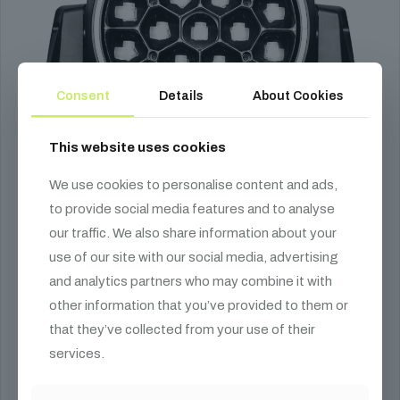
Consent
Details
About Cookies
This website uses cookies
We use cookies to personalise content and ads,
to provide social media features and to analyse
our traffic. We also share information about your
use of our site with our social media, advertising
and analytics partners who may combine it with
other information that you’ve provided to them or
FOS Helix Ultra
that they’ve collected from your use of their
services.
544 990
Ft
19x40W RGBW, zoom wash, 4°-60°, led ring