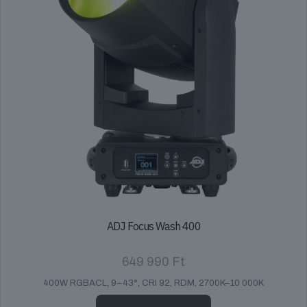
ADJ Focus Wash 400
649 990
Ft
400W RGBACL, 9–43°, CRI 92, RDM, 2700K–10 000K