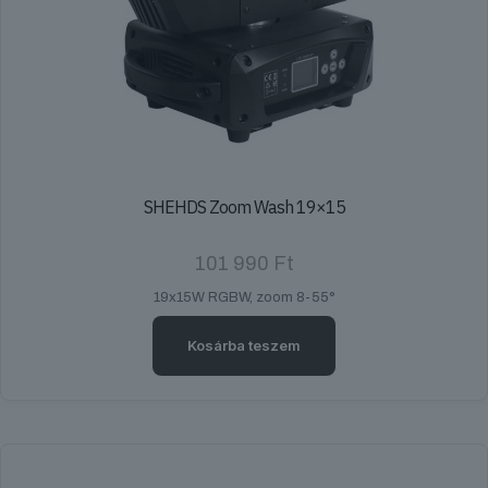
SHEHDS Zoom Wash 19×15
101 990
Ft
19x15W RGBW, zoom 8-55°
Kosárba teszem