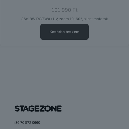
101 990
Ft
36x18W RGBWA+UV, zoom 10-60°, silent motorok
Kosárba teszem
+36 70 572 0660