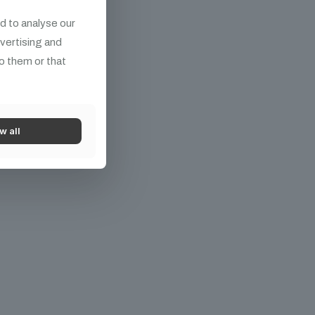
d to analyse our
dvertising and
o them or that
w all