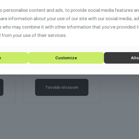
ömb -
A tükörgömb motor
den
elengedhetetlen
o personalise content and ads, to provide social media features an
meg
kiegészítője a
share information about your use of our site with our social media, a
gi
diszkógömböknek. Az
s who may combine it with other information that you’ve provided t
atát
Eliminator tükörgömb
 from your use of their services.
motorok megbízható
működést biztosítanak.
y
Customize
Allo
Tovább olvasom