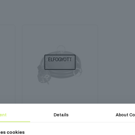
ELFOGYOTT
6
Tükörgömb motor 40 cm
ent
Details
About Co
6 290
Ft
ses cookies