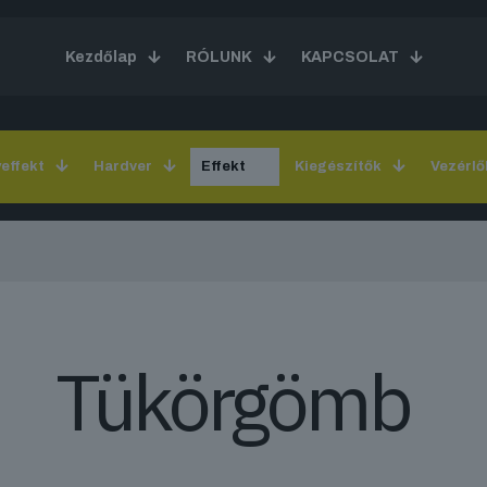
Kezdőlap
RÓLUNK
KAPCSOLAT
yeffekt
Hardver
Effekt
Kiegészítők
Vezérlő
Tükörgömb