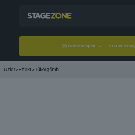
Robotlámpák
Statikus fén
Üzlet
>
Effekt
>
Tükörgömb