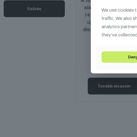
A tükörgömb - diszkóg
alap kiegészítője min
Szűrés
We use cookies t
retro bulinak. Idézd 
traffic. We also 
újra a ’70-es évek vé
analytics partner
diszkókorszak hangul
they’ve collected
az Eliminator
tükörgömbjeivel.
Den
Tovább olvasom