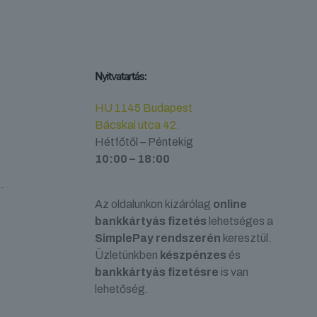
Nyitvatartás:
HU 1145 Budapest
Bácskai utca 42.
Hétfőtől – Péntekig
10:00 – 18:00
.
Az oldalunkon kizárólag
online
bankkártyás fizetés
lehetséges a
SimplePay rendszerén
keresztül.
Üzletünkben
készpénzes
és
bankkártyás fizetésre
is van
lehetőség.