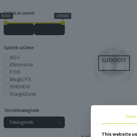
Szűrés ár szerint
6290
29990
Gyártók szűrése
ADJ
ELFOGYOTT
Eliminator
FOS
Magic FX
SHEHDS
StageZone
Tükörgömb 40 cm EM1
Termékkategóriák
Cons
29 990
Ft
This website u