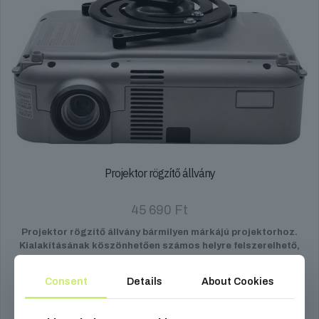
Projektor rögzítő állvány
45 690
Ft
Projektor rögzítő állvány bármilyen márkájú projektorhoz.
Kialakításának köszönhetően számos helyre felszerelhető,
forgatható és dönthető.
Consent
Details
About Cookies
Kosárba teszem