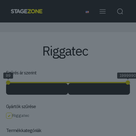
Riggatec
Szűrés ár szerint
99
1999990
Gyártók szűrése
Riggatec
Termékkategóriák